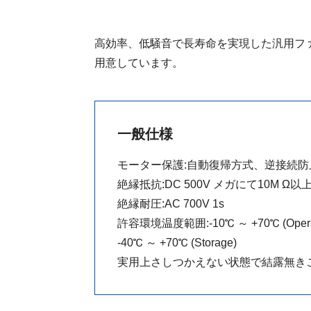
高効率、低騒音で長寿命を実現した汎用フ
用意しています。
一般仕様
モーター保護:自動復帰方式、逆接続防
絶縁抵抗:DC 500V メガにて10M Ω以
絶縁耐圧:AC 700V 1s
許容環境温度範囲:-10℃ ～ +70℃ (Operat
-40℃ ～ +70℃ (Storage)
実用上さしつかえない状態で結露無き