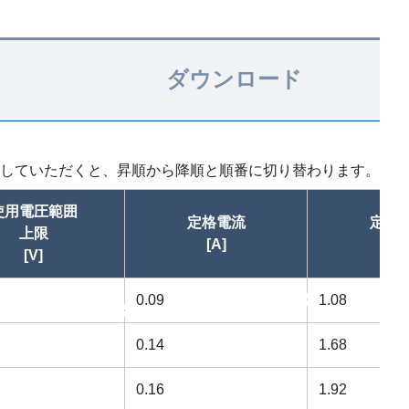
ダウンロード
していただくと、昇順から降順と順番に切り替わります。
使用電圧範囲
定格電流
定格
上限
[A]
[W
[V]
0.09
昇順
1.08
昇順
0.14
1.68
0.16
1.92