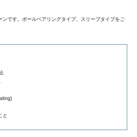
ァンです。ボールベアリングタイプ、スリーブタイプをご
止
上
ing)
こと