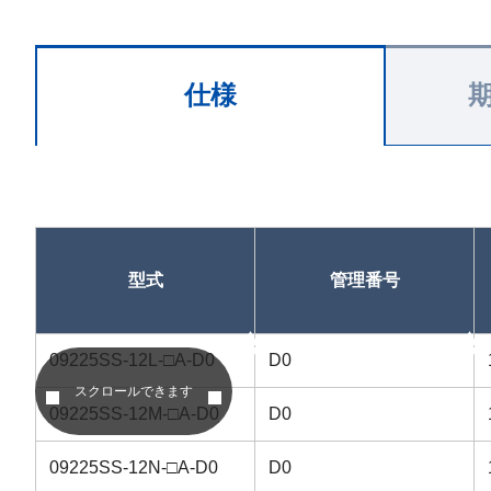
仕様
型式
管理番号
昇順
昇順
09225SS-12L-□A-D0
D0
スクロールできます
09225SS-12M-□A-D0
D0
09225SS-12N-□A-D0
D0