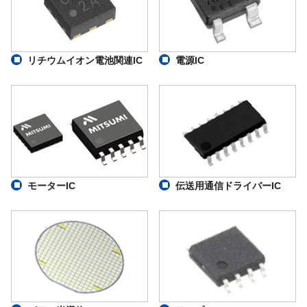
リチウムイオン電池関連IC
電源IC
モーターIC
伝送用通信ドライバーIC