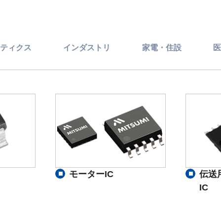
ティクス
インダストリ
家電・住設
医
モーターIC
伝送
IC