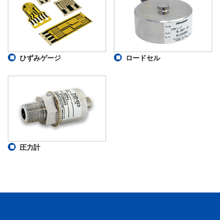
ひずみゲージ
ロードセル
圧力計