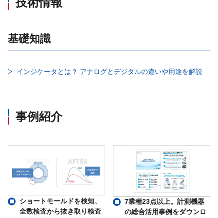
技術情報
ボーレート ：1 200、2 400、
データ･ビット長 ：7 bit、8 
パリティ･ビット ：無し、
ストップ･ビット ：1 bit、2 
基礎知識
ターミネータ ：CR＋LF、
伝達方法 ：半二重
同期方式 ：調歩同期式
RS-485インターフェイス
インジケータとは？ アナログとデジタルの違いや用途を解説
アドレス ：0 ～ 31の中か
送信データ ：ASCIIコード
ケーブル長 ：約1 km
接続台数 ：最大32 台
※データ転送モードでストリ
事例紹介
終端抵抗 ：外付け
データ転送モード ：コマン
ゼロトラッキング ：一定条
デジタルフィルタ ：CPU
安定化フィルタ： 荷重の
校正LOCK：スイッチ 本ス
デジタルリニアライズ ：最
ショートモールドを検知、
7業種23点以上。計測機器
≪各種の機能≫
銘柄切換 ：最大8種類の銘
全数検査から抜き取り検査
の総合活用事例をダウンロ