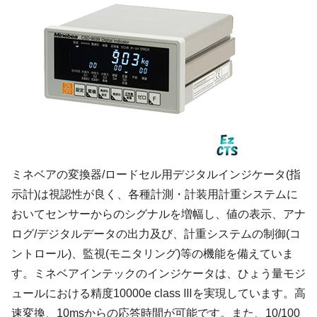
ミネベアの変換器/ロードセル用デジタルインジケータ(指
示計)は視認性が良く、各種計測・計装用計重システムに
おいてセンサーからのシグナルを増幅し、値の表示、アナ
ログ/デジタルデータの出力及び、計重システムの制御(コ
ントロール)、監視(モニタリング)等の機能を備えていま
す。ミネベアインテックのインジケータは、ひょう量モジ
ュールにおける精度10000e class Ⅲを実現しています。高
速変換、10msからの応答時間が可能です。また、10/100