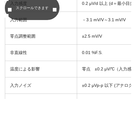
入力感度
0.2 μV/d 以上 (d＝最小目盛)
スクロールできます
入力範囲
－3.1 mV/V～3.1 mV/V
零点調整範囲
±2.5 mV/V
非直線性
0.01 %F.S.
温度による影響
零点 ±0.2 μV/℃（入力感度
入力ノイズ
±0.2 μVp-p 以下 
アナログフィルター
2,4,6,8,10Hzより
A/Dサンプリング
200 回/s （20 回/s 切換可
A/D内部分解能
24 ビット