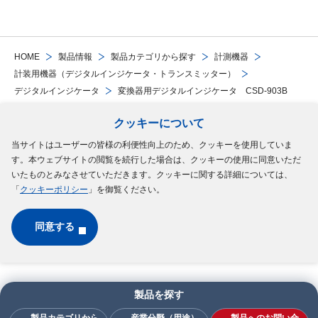
HOME
製品情報
製品カテゴリから探す
計測機器
計装用機器（デジタルインジケータ・トランスミッター）
デジタルインジケータ
変換器用デジタルインジケータ CSD-903B
クッキーについて
Follow Us
当サイトはユーザーの皆様の利便性向上のため、クッキーを使用していま
す。本ウェブサイトの閲覧を続行した場合は、クッキーの使用に同意いただ
サイトマップ
ご利用規約
個人情報の保護について
クッキーポリシー
いたものとみなさせていただきます。クッキーに関する詳細については、
「
クッキーポリシー
」を御覧ください。
ソーシャルメディアポリシー
同意する
Copyright © MinebeaMitsumi Inc. All rights reserved.​
製品を探す