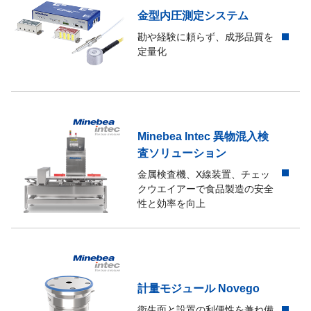
大投入/S1/定量前2、中投入
金型内圧測定システム
勘や経験に頼らず、成形品質を
表示回数
4 回/s（20 回/s 切換可）
定量化
小数点表示
表示無し、10¹、10²、10³、
単位表示
表示なし、g、kg、t、N、kN
Minebea Intec 異物混入検
以下の内9個を任意に選択可
査ソリューション
OFF、[ON/OFF]キー動作、[
金属検査機、X線装置、チェッ
[風袋引/▲]キー動作、[正
クウエイアーで食品製造の安全
外部制御入力信号
前回の累積キャンセル、累
性と効率を向上
※以上パルス入力、パルス幅 
投入/排出切替（ON：排出
※以上レベル入力、50 ms
以下の内13個を任意に選択
計量モジュール Novego
OFF、RUN、安定、風袋
外部制御出力信号
ゼロ付近、正量（S0）、大
衛生面と設置の利便性を兼ね備