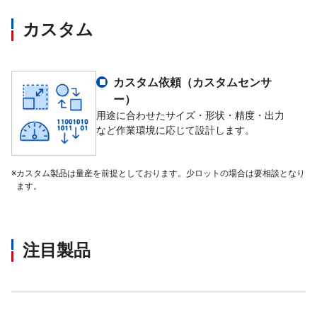
カスタム
表示範囲 ：－999 999 ～ 99
表示インクリメント： 1 (2、
メイン表示
表示器 ：VATN液晶（表示色白
オーバ表示 ：マイナスオー
カスタム依頼（カスタムセンサ
A/D値オーバ表示 ：マイナ
ー）
用途に合わせたサイズ・形状・精度・出力
など作業環境に応じて設計します。
表示範囲 ：累積トータル表示は－9 
表示器 ：VATN液晶（表示色
表示内容 ：なし、銘柄／累
※
カスタム製品は量産を前提としております。少ロットの場合は要相談となり
銘柄／最新累積データ／
ます。
銘柄／累積回数／定量、
サブ表示
定量／過量／不足、銘柄／
銘柄／S1／S4 、銘柄／
銘柄／過量／不足、銘柄
注目製品
銘柄／最新累積データ
※ファンクション設定
安定、風袋引設定、風袋引、
状態表示