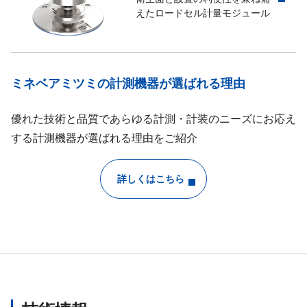
排出（排出ゲート開）、排
えたロードセル計量モジュール
設定値 －999 999 ～ 999 
設定数 S1、S2、S3、S4
コンパレーター機能
ヒステリシスデータ設定値 0 ～ 
ミネベアミツミの計測機器が選ばれる理由
ヒステリシス方向 「オン
コンパレーター変換回数 200 
優れた技術と品質であらゆる計測・計装のニーズにお応え
する計測機器が選ばれる理由をご紹介
ボーレート ：600 bps
データ・ビット長 ：8 bit
パリティ・ビット ：奇数
詳しくはこちら
ストップ・ビット ：1 bit
スタート・ビット ：1 bit
2線式シリアルインターフェイス
送信データ ：バイナリコー
※内部回路とフォトカプラ
※外部制御入力とコモン共通
※付属コネクタ適合プラグ：MC1.
（2-8.項RS-485と共用）