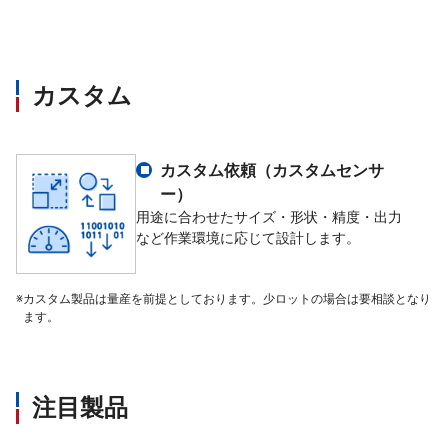
品目数
標準50(オプション最大200)
カスタム
表示方法
5.7inch カラータッチスクリーン
電源
AC90～260V
カスタム依頼（カスタムセンサ
ー）
使用環境
-10℃～+45℃
用途に合わせたサイズ・形状・精度・出力
など作業環境に応じて設計します。
製品温度
-30℃～+55℃
※
カスタム製品は量産を前提としております。少ロットの場合は要相談となり
ます。
保護等級
IP65(オプション:IP69k)
データインターフェース
SPC@Enterprise / RS232,422 / Pro
注目製品
オプション
USBプリント, 信号灯, ブザー等