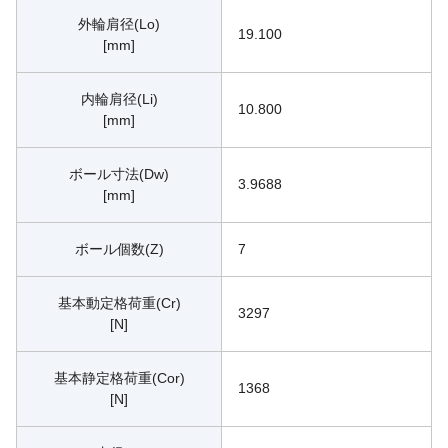
外輪肩径(Lo)
19.100
[mm]
内輪肩径(Li)
10.800
[mm]
ボール寸法(Dw)
3.9688
[mm]
ボール個数(Z)
7
基本動定格荷重(Cr)
3297
[N]
基本静定格荷重(Cor)
1368
[N]