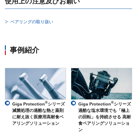
使用上の注意及びお願い
ベアリングの取り扱い
事例紹介
®
®
Giga Protection
シリーズ
Giga Protection
シリーズ
滅菌処理の過酷な熱と薬剤
過酷な塩水環境でも「極上
に耐え抜く医療用高耐食ベ
の回転」を持続させる 高耐
アリングソリューション
食ベアリングソリューショ
ン