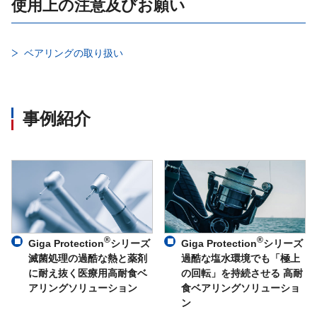
使用上の注意及びお願い
ベアリングの取り扱い
事例紹介
®
®
Giga Protection
シリーズ
Giga Protection
シリーズ
滅菌処理の過酷な熱と薬剤
過酷な塩水環境でも「極上
に耐え抜く医療用高耐食ベ
の回転」を持続させる 高耐
アリングソリューション
食ベアリングソリューショ
ン