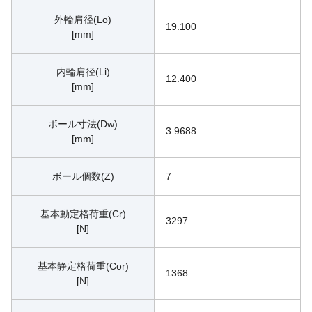
外輪肩径(Lo)
19.100
[mm]
内輪肩径(Li)
12.400
[mm]
ボール寸法(Dw)
3.9688
[mm]
ボール個数(Z)
7
基本動定格荷重(Cr)
3297
[N]
基本静定格荷重(Cor)
1368
[N]