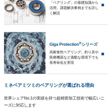
「ベアリング」の基礎知識から
活用、課題解決事例までを詳し
く解説
®
Giga Protection
シリーズ
高耐食性ベアリング。釣り具や
医療機器など過酷な環境下でも
長寿命化を実現
ミネベアミツミのベアリングが選ばれる理由
世界シェアNo.1の実績を持つ超精密加工技術で幅広いニ
ーズに対応します