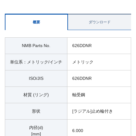
概要
ダウンロード
NMB Parts No.
626DDNR
単位系：メトリック/インチ
メトリック
ISO/JIS
626DDNR
材質 (リング)
軸受鋼
形状
[ラジアル]止め輪付き
内径(d)
6.000
[mm]