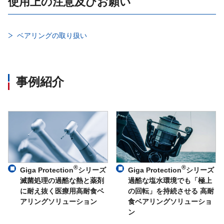
使用上の注意及びお願い
ベアリングの取り扱い
事例紹介
®
®
Giga Protection
シリーズ
Giga Protection
シリーズ
滅菌処理の過酷な熱と薬剤
過酷な塩水環境でも「極上
に耐え抜く医療用高耐食ベ
の回転」を持続させる 高耐
アリングソリューション
食ベアリングソリューショ
ン