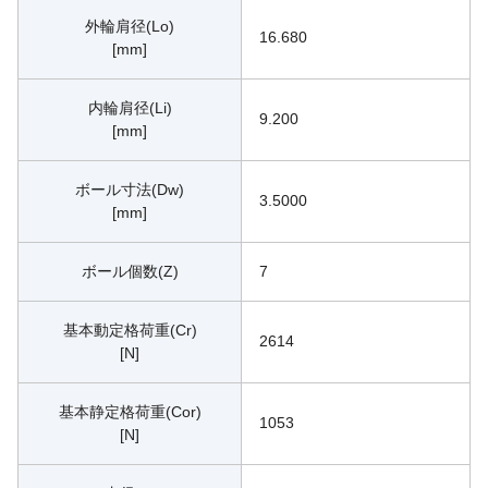
外輪肩径(Lo)
16.680
[mm]
内輪肩径(Li)
9.200
[mm]
ボール寸法(Dw)
3.5000
[mm]
ボール個数(Z)
7
基本動定格荷重(Cr)
2614
[N]
基本静定格荷重(Cor)
1053
[N]