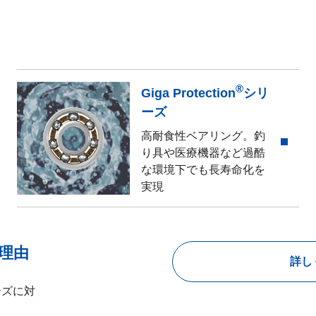
®
Giga Protection
シリ
ーズ
高耐食性ベアリング。釣
り具や医療機器など過酷
な環境下でも長寿命化を
実現
理由
詳し
ーズに対