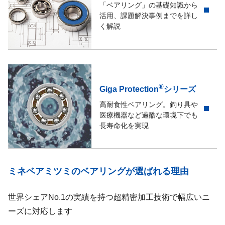
「ベアリング」の基礎知識から
活用、課題解決事例までを詳し
く解説
®
Giga Protection
シリーズ
高耐食性ベアリング。釣り具や
医療機器など過酷な環境下でも
長寿命化を実現
ミネベアミツミのベアリングが選ばれる理由
世界シェアNo.1の実績を持つ超精密加工技術で幅広いニ
ーズに対応します