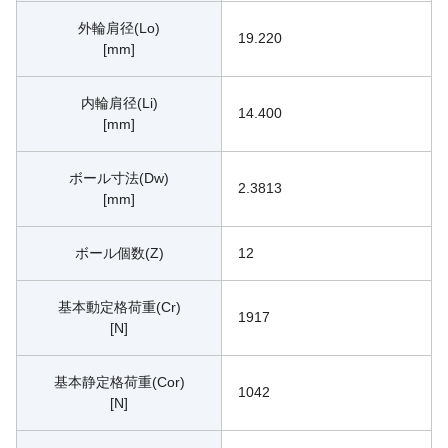
外輪肩径(Lo)
19.220
[mm]
内輪肩径(Li)
14.400
[mm]
ボール寸法(Dw)
2.3813
[mm]
ボール個数(Z)
12
基本動定格荷重(Cr)
1917
[N]
基本静定格荷重(Cor)
1042
[N]