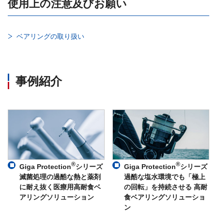
使用上の注意及びお願い
ベアリングの取り扱い
事例紹介
®
®
Giga Protection
シリーズ
Giga Protection
シリーズ
滅菌処理の過酷な熱と薬剤
過酷な塩水環境でも「極上
に耐え抜く医療用高耐食ベ
の回転」を持続させる 高耐
アリングソリューション
食ベアリングソリューショ
ン