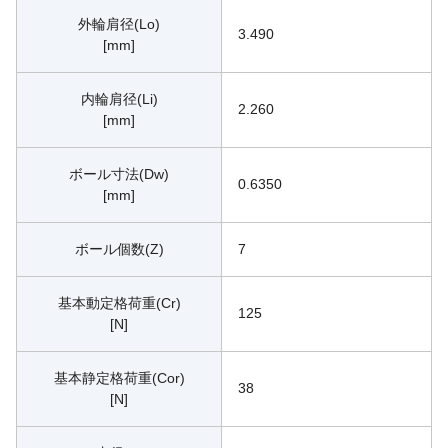
外輪肩径(Lo)
3.490
[mm]
内輪肩径(Li)
2.260
[mm]
ボール寸法(Dw)
0.6350
[mm]
ボール個数(Z)
7
基本動定格荷重(Cr)
125
[N]
基本静定格荷重(Cor)
38
[N]