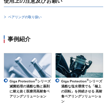
使用上の注意及びお願い
ベアリングの取り扱い
事例紹介
®
®
Giga Protection
シリーズ
Giga Protection
シリーズ
滅菌処理の過酷な熱と薬剤
過酷な塩水環境でも「極上
に耐え抜く医療用高耐食ベ
の回転」を持続させる 高耐
アリングソリューション
食ベアリングソリューショ
ン