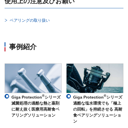
使用上の注意及びお願い
ベアリングの取り扱い
事例紹介
®
®
Giga Protection
シリーズ
Giga Protection
シリーズ
滅菌処理の過酷な熱と薬剤
過酷な塩水環境でも「極上
に耐え抜く医療用高耐食ベ
の回転」を持続させる 高耐
アリングソリューション
食ベアリングソリューショ
ン