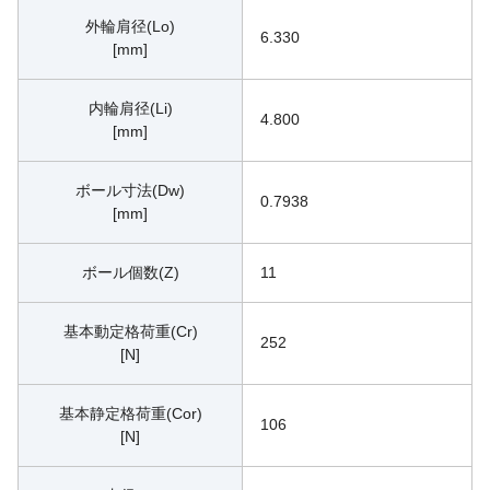
外輪肩径(Lo)
6.330
[mm]
内輪肩径(Li)
4.800
[mm]
ボール寸法(Dw)
0.7938
[mm]
ボール個数(Z)
11
基本動定格荷重(Cr)
252
[N]
基本静定格荷重(Cor)
106
[N]