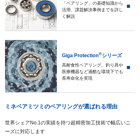
「ベアリング」の基礎知識から
活用、課題解決事例までを詳し
く解説
®
Giga Protection
シリーズ
高耐食性ベアリング。釣り具や
医療機器など過酷な環境下でも
長寿命化を実現
ミネベアミツミのベアリングが選ばれる理由
世界シェアNo.1の実績を持つ超精密加工技術で幅広いニ
ーズに対応します