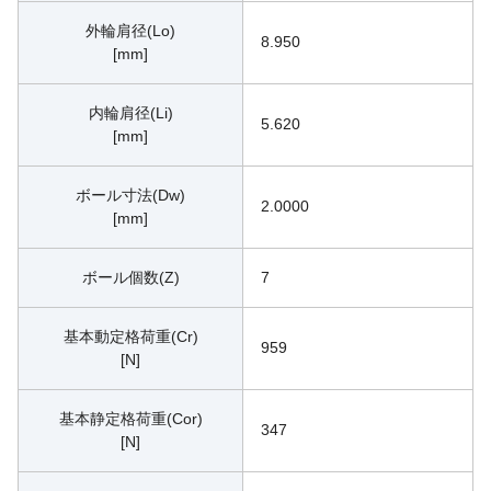
外輪肩径(Lo)
8.950
[mm]
内輪肩径(Li)
5.620
[mm]
ボール寸法(Dw)
2.0000
[mm]
ボール個数(Z)
7
基本動定格荷重(Cr)
959
[N]
基本静定格荷重(Cor)
347
[N]