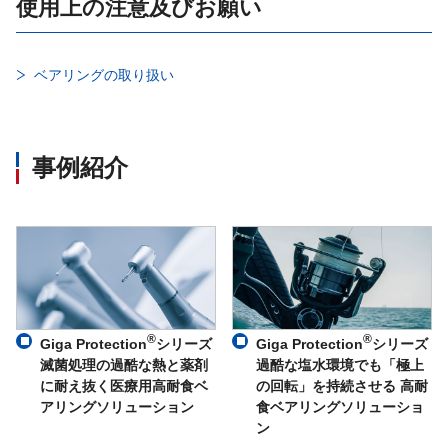
使用上の注意及びお願い
ベアリングの取り扱い
事例紹介
®
®
Giga Protection
シリーズ
Giga Protection
シリーズ
滅菌処理の過酷な熱と薬剤
過酷な塩水環境でも「極上
に耐え抜く医療用高耐食ベ
の回転」を持続させる 高耐
アリングソリューション
食ベアリングソリューショ
ン