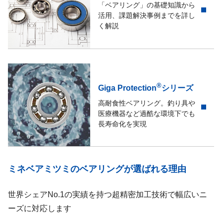
「ベアリング」の基礎知識から
活用、課題解決事例までを詳し
く解説
®
Giga Protection
シリーズ
高耐食性ベアリング。釣り具や
医療機器など過酷な環境下でも
長寿命化を実現
ミネベアミツミのベアリングが選ばれる理由
世界シェアNo.1の実績を持つ超精密加工技術で幅広いニ
ーズに対応します