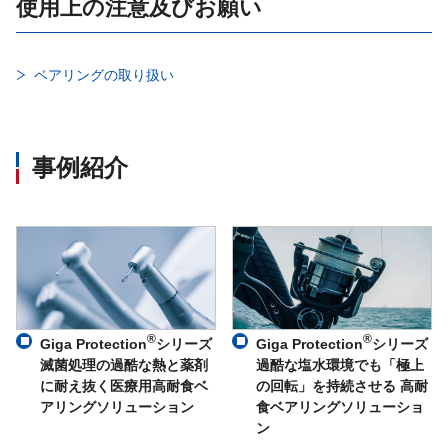
使用上の注意及びお願い
ベアリングの取り扱い
事例紹介
®
®
Giga Protection
シリーズ
Giga Protection
シリーズ
滅菌処理の過酷な熱と薬剤
過酷な塩水環境でも「極上
に耐え抜く医療用高耐食ベ
の回転」を持続させる 高耐
アリングソリューション
食ベアリングソリューショ
ン