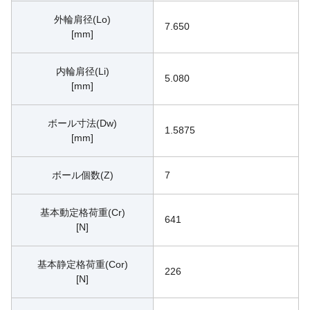
外輪肩径(Lo)
7.650
[mm]
内輪肩径(Li)
5.080
[mm]
ボール寸法(Dw)
1.5875
[mm]
ボール個数(Z)
7
基本動定格荷重(Cr)
641
[N]
基本静定格荷重(Cor)
226
[N]