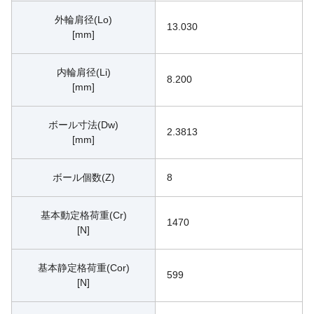
外輪肩径(Lo)
13.030
[mm]
内輪肩径(Li)
8.200
[mm]
ボール寸法(Dw)
2.3813
[mm]
ボール個数(Z)
8
基本動定格荷重(Cr)
1470
[N]
基本静定格荷重(Cor)
599
[N]