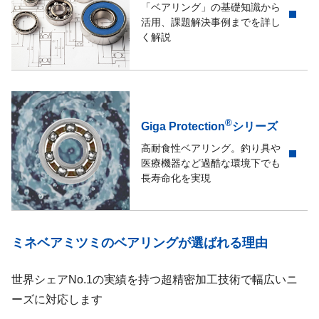
「ベアリング」の基礎知識から
活用、課題解決事例までを詳し
く解説
®
Giga Protection
シリーズ
高耐食性ベアリング。釣り具や
医療機器など過酷な環境下でも
長寿命化を実現
ミネベアミツミのベアリングが選ばれる理由
世界シェアNo.1の実績を持つ超精密加工技術で幅広いニ
ーズに対応します