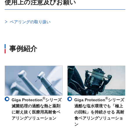
使用上の注意及びお願い
ベアリングの取り扱い
事例紹介
®
®
Giga Protection
シリーズ
Giga Protection
シリーズ
滅菌処理の過酷な熱と薬剤
過酷な塩水環境でも「極上
に耐え抜く医療用高耐食ベ
の回転」を持続させる 高耐
アリングソリューション
食ベアリングソリューショ
ン