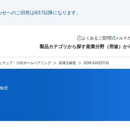
い合わせへのご回答は8/17以降になります。
よくあるご質問
メルマ
製品カテゴリから探す
産業分野（用途）か
ニチュア・小径ボールベアリング
深溝玉軸受
DDR-620ZZY32
軸受