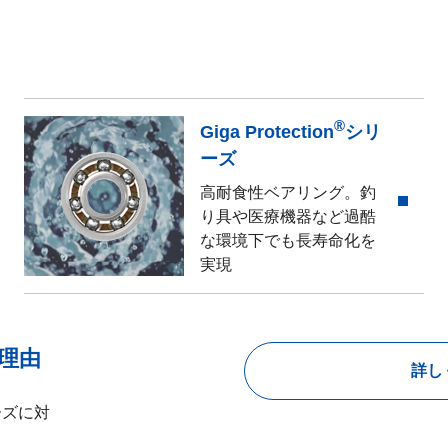
®
Giga Protection
シリ
ーズ
高耐食性ベアリング。釣
り具や医療機器など過酷
な環境下でも長寿命化を
実現
理由
詳し
ーズに対