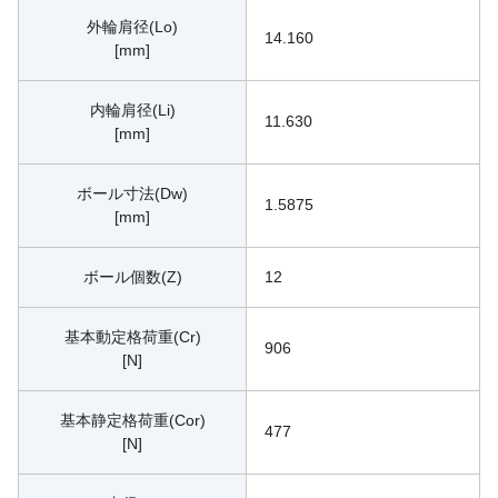
外輪肩径(Lo)
14.160
[mm]
内輪肩径(Li)
11.630
[mm]
ボール寸法(Dw)
1.5875
[mm]
ボール個数(Z)
12
基本動定格荷重(Cr)
906
[N]
基本静定格荷重(Cor)
477
[N]