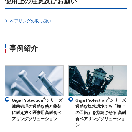
使用上の注意及びお願い
ベアリングの取り扱い
事例紹介
®
®
Giga Protection
シリーズ
Giga Protection
シリーズ
滅菌処理の過酷な熱と薬剤
過酷な塩水環境でも「極上
に耐え抜く医療用高耐食ベ
の回転」を持続させる 高耐
アリングソリューション
食ベアリングソリューショ
ン