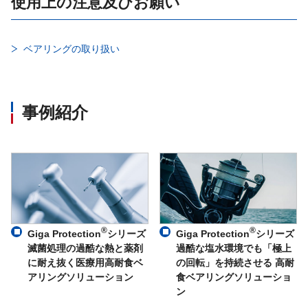
使用上の注意及びお願い
ベアリングの取り扱い
事例紹介
®
®
Giga Protection
シリーズ
Giga Protection
シリーズ
滅菌処理の過酷な熱と薬剤
過酷な塩水環境でも「極上
に耐え抜く医療用高耐食ベ
の回転」を持続させる 高耐
アリングソリューション
食ベアリングソリューショ
ン