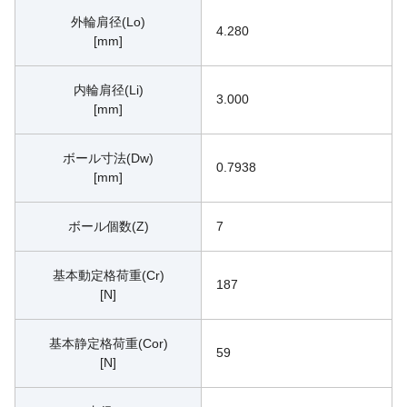
外輪肩径(Lo)
4.280
[mm]
内輪肩径(Li)
3.000
[mm]
ボール寸法(Dw)
0.7938
[mm]
ボール個数(Z)
7
基本動定格荷重(Cr)
187
[N]
基本静定格荷重(Cor)
59
[N]