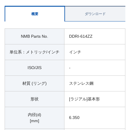
概要
ダウンロード
NMB Parts No.
DDRI-614ZZ
単位系：メトリック/インチ
インチ
ISO/JIS
-
材質 (リング)
ステンレス鋼
形状
[ラジアル]基本形
内径(d)
6.350
[mm]