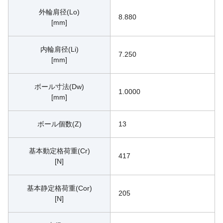
外輪肩径(Lo)
8.880
[mm]
内輪肩径(Li)
7.250
[mm]
ボール寸法(Dw)
1.0000
[mm]
ボール個数(Z)
13
基本動定格荷重(Cr)
417
[N]
基本静定格荷重(Cor)
205
[N]