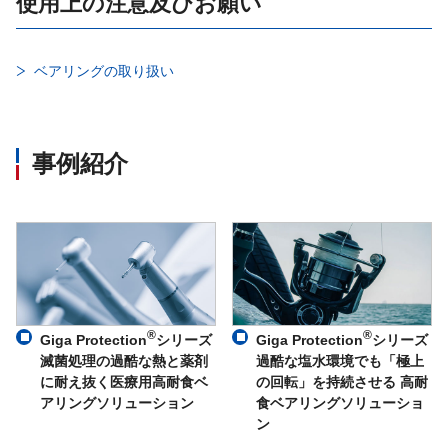
使用上の注意及びお願い
ベアリングの取り扱い
事例紹介
®
®
Giga Protection
シリーズ
Giga Protection
シリーズ
滅菌処理の過酷な熱と薬剤
過酷な塩水環境でも「極上
に耐え抜く医療用高耐食ベ
の回転」を持続させる 高耐
アリングソリューション
食ベアリングソリューショ
ン