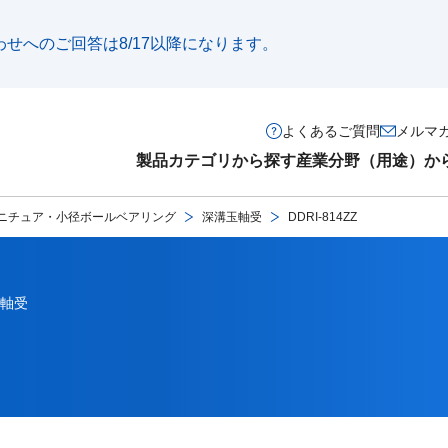
い合わせへのご回答は8/17以降になります。
よくあるご質問
メルマ
製品カテゴリから探す
産業分野（用途）か
ニチュア・小径ボールベアリング
深溝玉軸受
DDRI-814ZZ
軸受