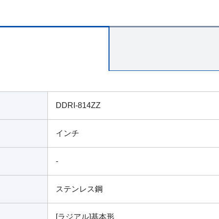
DDRI-814ZZ
インチ
-
ステンレス鋼
[ラジアル]基本形