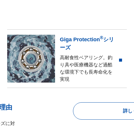
®
Giga Protection
シリ
ーズ
高耐食性ベアリング。釣
り具や医療機器など過酷
な環境下でも長寿命化を
実現
理由
詳し
ーズに対