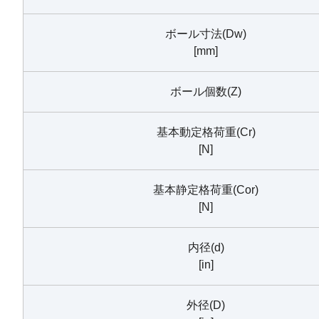
ボール寸法(Dw)
[mm]
ボール個数(Z)
基本動定格荷重(Cr)
[N]
基本静定格荷重(Cor)
[N]
内径(d)
[in]
外径(D)