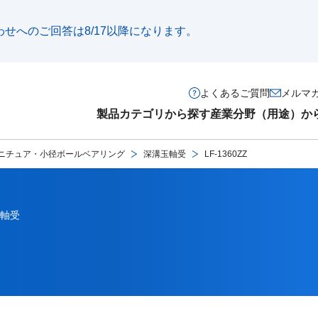
い合わせへのご回答は8/17以降になります。
よくあるご質問
メルマ
製品カテゴリから探す
産業分野（用途）か
ニチュア・小径ボールベアリング
深溝玉軸受
LF-1360ZZ
軸受