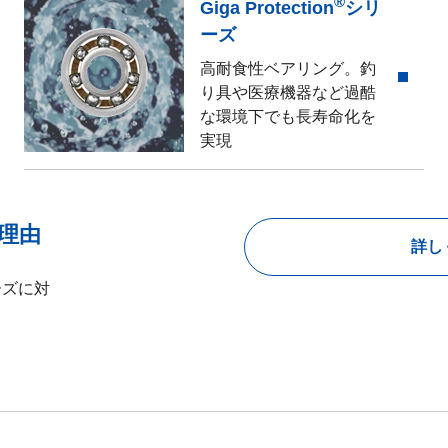
®
Giga Protection
シリ
ーズ
高耐食性ベアリング。釣
り具や医療機器など過酷
な環境下でも長寿命化を
実現
理由
詳し
ーズに対