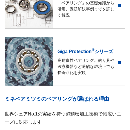
「ベアリング」の基礎知識から
活用、課題解決事例までを詳し
く解説
®
Giga Protection
シリーズ
高耐食性ベアリング。釣り具や
医療機器など過酷な環境下でも
長寿命化を実現
ミネベアミツミのベアリングが選ばれる理由
世界シェアNo.1の実績を持つ超精密加工技術で幅広いニ
ーズに対応します