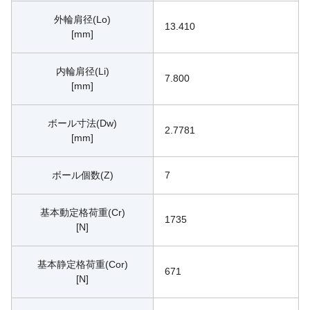
外輪肩径(Lo)
13.410
[mm]
内輪肩径(Li)
7.800
[mm]
ボール寸法(Dw)
2.7781
[mm]
ボール個数(Z)
7
基本動定格荷重(Cr)
1735
[N]
基本静定格荷重(Cor)
671
[N]