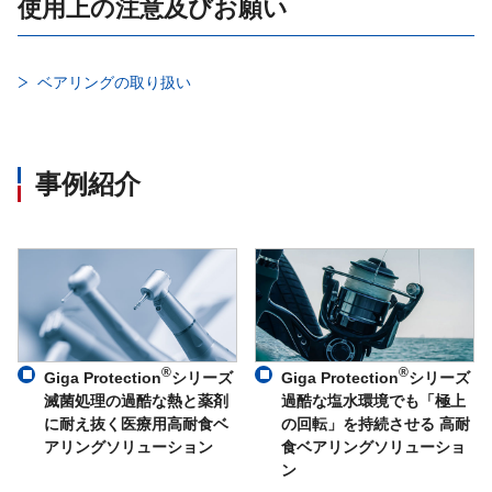
使用上の注意及びお願い
ベアリングの取り扱い
事例紹介
®
®
Giga Protection
シリーズ
Giga Protection
シリーズ
滅菌処理の過酷な熱と薬剤
過酷な塩水環境でも「極上
に耐え抜く医療用高耐食ベ
の回転」を持続させる 高耐
アリングソリューション
食ベアリングソリューショ
ン