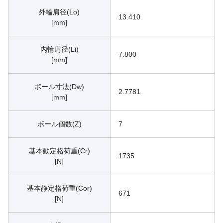
外輪肩径(Lo)
13.410
[mm]
内輪肩径(Li)
7.800
[mm]
ボール寸法(Dw)
2.7781
[mm]
ボール個数(Z)
7
基本動定格荷重(Cr)
1735
[N]
基本静定格荷重(Cor)
671
[N]