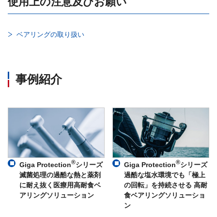
使用上の注意及びお願い
ベアリングの取り扱い
事例紹介
®
®
Giga Protection
シリーズ
Giga Protection
シリーズ
滅菌処理の過酷な熱と薬剤
過酷な塩水環境でも「極上
に耐え抜く医療用高耐食ベ
の回転」を持続させる 高耐
アリングソリューション
食ベアリングソリューショ
ン