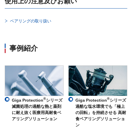
使用上の注意及びお願い
ベアリングの取り扱い
事例紹介
®
®
Giga Protection
シリーズ
Giga Protection
シリーズ
滅菌処理の過酷な熱と薬剤
過酷な塩水環境でも「極上
に耐え抜く医療用高耐食ベ
の回転」を持続させる 高耐
アリングソリューション
食ベアリングソリューショ
ン