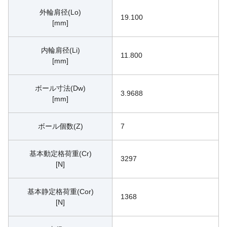
外輪肩径(Lo)
19.100
[mm]
内輪肩径(Li)
11.800
[mm]
ボール寸法(Dw)
3.9688
[mm]
ボール個数(Z)
7
基本動定格荷重(Cr)
3297
[N]
基本静定格荷重(Cor)
1368
[N]