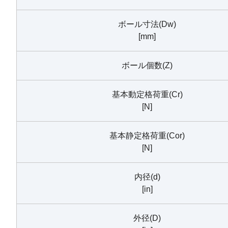
ボール寸法(Dw)
[mm]
ボール個数(Z)
基本動定格荷重(Cr)
[N]
基本静定格荷重(Cor)
[N]
内径(d)
[in]
外径(D)