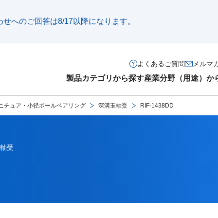
い合わせへのご回答は8/17以降になります。
よくあるご質問
メルマ
製品カテゴリから探す
産業分野（用途）か
ニチュア・小径ボールベアリング
深溝玉軸受
RIF-1438DD
軸受