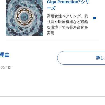
®
Giga Protection
シリ
ーズ
高耐食性ベアリング。釣
り具や医療機器など過酷
な環境下でも長寿命化を
実現
理由
詳し
ーズに対