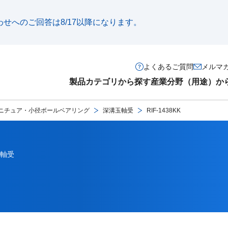
い合わせへのご回答は8/17以降になります。
よくあるご質問
メルマ
製品カテゴリから探す
産業分野（用途）か
ニチュア・小径ボールベアリング
深溝玉軸受
RIF-1438KK
軸受