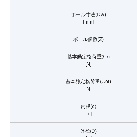
ボール寸法(Dw)
[mm]
ボール個数(Z)
基本動定格荷重(Cr)
[N]
基本静定格荷重(Cor)
[N]
内径(d)
[in]
外径(D)