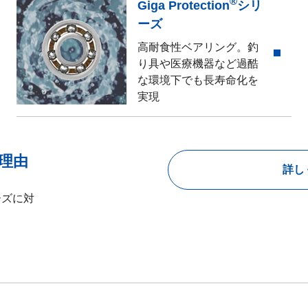
®
Giga Protection
シリ
ーズ
高耐食性ベアリング。釣
り具や医療機器など過酷
な環境下でも長寿命化を
実現
理由
詳し
ーズに対