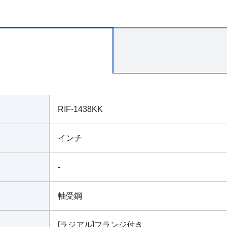
RIF-1438KK
インチ
-
軸受鋼
[ラジアル]フランジ付き