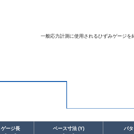
一般応力計測に使用されるひずみゲージを
ゲージ長
ベース寸法 (Y)
パタ