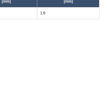
[mm]
[mm]
1.6