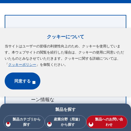
ミネベアミ
クッキーについて
ツミ
当サイトはユーザーの皆様の利便性向上のため、クッキーを使用していま
す。本ウェブサイトの閲覧を続行した場合は、クッキーの使用に同意いただ
Newsletter
いたものとみなさせていただきます。クッキーに関する詳細については、
「
クッキーポリシー
」を御覧ください。
技術情報や注
目製品・イベ
メールマガ
同意する
ント情報、お
ジン登録
得なキャンペ
ーン情報な
ど、ここでし
製品を探す
か手に入らな
製品カテゴリから
産業分野（用途）
製品へのお問い合
い情報をお届
探す
から探す
わせ