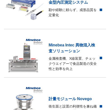
金型内圧測定システム
勘や経験に頼らず、成形品質を
定量化
Minebea Intec 異物混入検
査ソリューション
金属検査機、X線装置、チェッ
クウエイアーで食品製造の安全
性と効率を向上
計量モジュール Novego
衛生面と設置の利便性を兼ね備