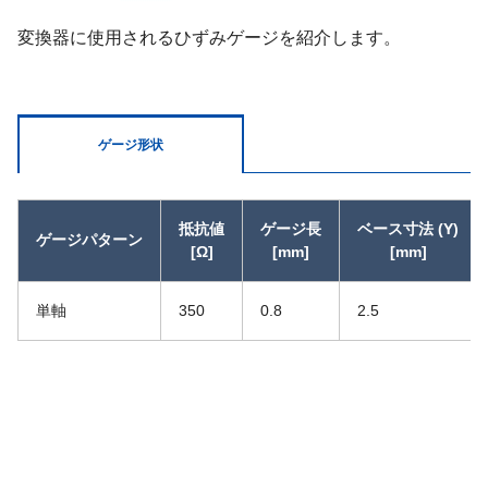
変換器に使用されるひずみゲージを紹介します。
ゲージ形状
抵抗値
ゲージ長
ベース寸法 (Y)
ゲージパターン
[Ω]
[mm]
[mm]
単軸
350
0.8
2.5