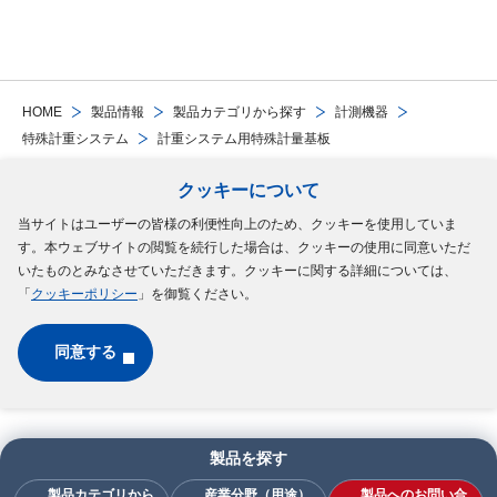
HOME
製品情報
製品カテゴリから探す
計測機器
特殊計重システム
計重システム用特殊計量基板
クッキーについて
Follow Us
当サイトはユーザーの皆様の利便性向上のため、クッキーを使用していま
す。本ウェブサイトの閲覧を続行した場合は、クッキーの使用に同意いただ
サイトマップ
ご利用規約
個人情報の保護について
クッキーポリシー
いたものとみなさせていただきます。クッキーに関する詳細については、
「
クッキーポリシー
」を御覧ください。
ソーシャルメディアポリシー
同意する
Copyright © MinebeaMitsumi Inc. All rights reserved.​
製品を探す
製品カテゴリから
産業分野（用途）
製品へのお問い合