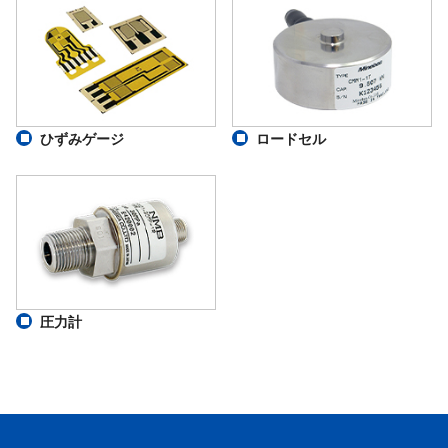
ひずみゲージ
ロードセル
圧力計