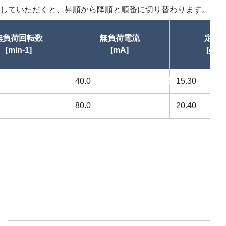
していただくと、昇順から降順と順番に切り替わります。
無負荷回転数
無負荷電流
定格
[min-1]
[mA]
[gf･
昇順
40.0
昇順
15.30
80.0
20.40