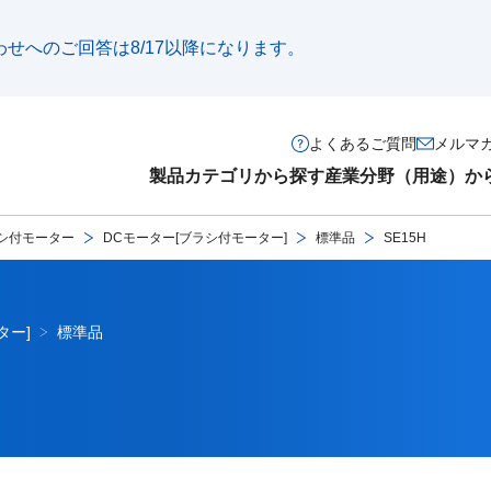
い合わせへのご回答は8/17以降になります。
よくあるご質問
メルマ
製品カテゴリから探す
産業分野（用途）か
シ付モーター
DCモーター[ブラシ付モーター]
標準品
SE15H
ター]
標準品