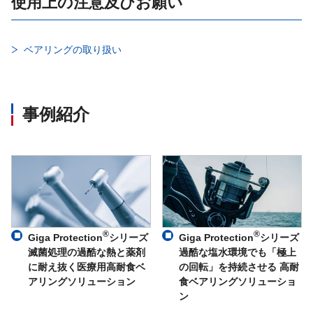
使用上の注意及びお願い
ベアリングの取り扱い
事例紹介
®
®
Giga Protection
シリーズ
Giga Protection
シリーズ
滅菌処理の過酷な熱と薬剤
過酷な塩水環境でも「極上
に耐え抜く医療用高耐食ベ
の回転」を持続させる 高耐
アリングソリューション
食ベアリングソリューショ
ン