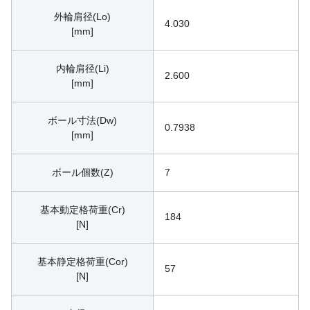
外輪肩径(Lo)
4.030
[mm]
内輪肩径(Li)
2.600
[mm]
ボール寸法(Dw)
0.7938
[mm]
ボール個数(Z)
7
基本動定格荷重(Cr)
184
[N]
基本静定格荷重(Cor)
57
[N]