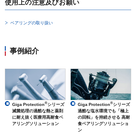
使用上の注意及びお願い
ベアリングの取り扱い
事例紹介
®
®
Giga Protection
シリーズ
Giga Protection
シリーズ
滅菌処理の過酷な熱と薬剤
過酷な塩水環境でも「極上
に耐え抜く医療用高耐食ベ
の回転」を持続させる 高耐
アリングソリューション
食ベアリングソリューショ
ン