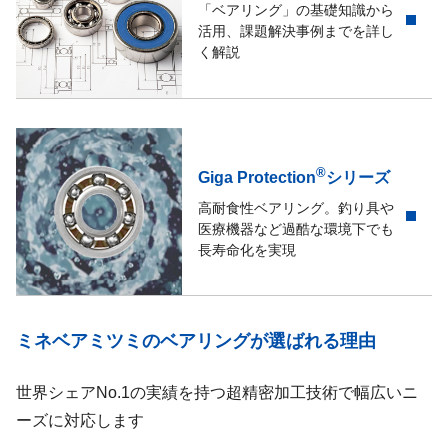
「ベアリング」の基礎知識から
活用、課題解決事例までを詳し
く解説
®
Giga Protection
シリーズ
高耐食性ベアリング。釣り具や
医療機器など過酷な環境下でも
長寿命化を実現
ミネベアミツミのベアリングが選ばれる理由
世界シェアNo.1の実績を持つ超精密加工技術で幅広いニ
ーズに対応します