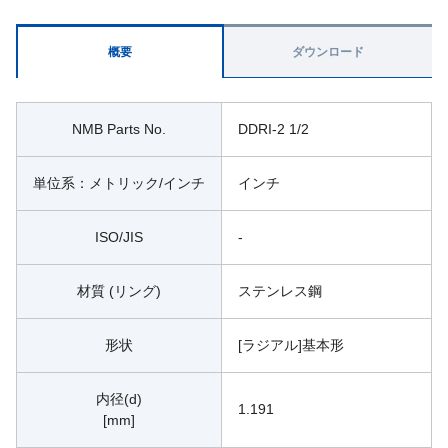
概要
ダウンロード
NMB Parts No.
DDRI-2 1/2
単位系：メトリック/インチ
インチ
ISO/JIS
-
材質 (リング)
ステンレス鋼
形状
[ラジアル]基本形
内径(d)
1.191
[mm]