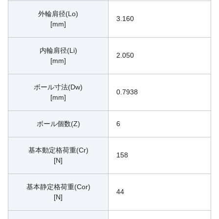
外輪肩径(Lo)
3.160
[mm]
内輪肩径(Li)
2.050
[mm]
ボール寸法(Dw)
0.7938
[mm]
ボール個数(Z)
6
基本動定格荷重(Cr)
158
[N]
基本静定格荷重(Cor)
44
[N]