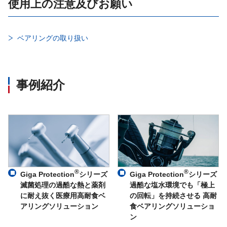
使用上の注意及びお願い
ベアリングの取り扱い
事例紹介
®
®
Giga Protection
シリーズ
Giga Protection
シリーズ
滅菌処理の過酷な熱と薬剤
過酷な塩水環境でも「極上
に耐え抜く医療用高耐食ベ
の回転」を持続させる 高耐
アリングソリューション
食ベアリングソリューショ
ン