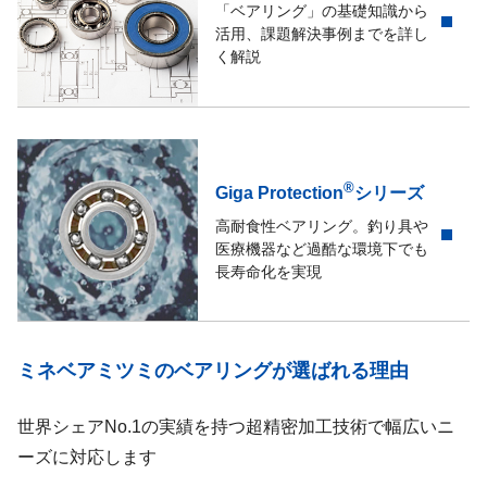
「ベアリング」の基礎知識から
活用、課題解決事例までを詳し
く解説
®
Giga Protection
シリーズ
高耐食性ベアリング。釣り具や
医療機器など過酷な環境下でも
長寿命化を実現
ミネベアミツミのベアリングが選ばれる理由
世界シェアNo.1の実績を持つ超精密加工技術で幅広いニ
ーズに対応します