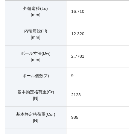
外輪肩径(Lo)
16.710
[mm]
内輪肩径(Li)
12.320
[mm]
ボール寸法(Dw)
2.7781
[mm]
ボール個数(Z)
9
基本動定格荷重(Cr)
2123
[N]
基本静定格荷重(Cor)
985
[N]