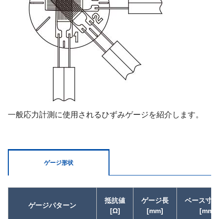
一般応力計測に使用されるひずみゲージを紹介します。
ゲージ形状
抵抗値
ゲージ長
ベース寸法 
ゲージパターン
[Ω]
[mm]
[mm]