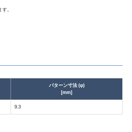
ます。
パターン寸法 (φ)
[mm]
9.3