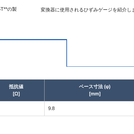
変換器に使用されるひずみゲージを紹介し
抵抗値
ベース寸法 (φ)
[Ω]
[mm]
9.8