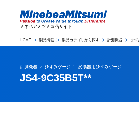
ミネベアミツミ製品サイト
HOME
製品情報
製品カテゴリから探す
計測機器
ひず
計測機器
ひずみゲージ
変換器用ひずみゲージ
JS4-9C35B5T**