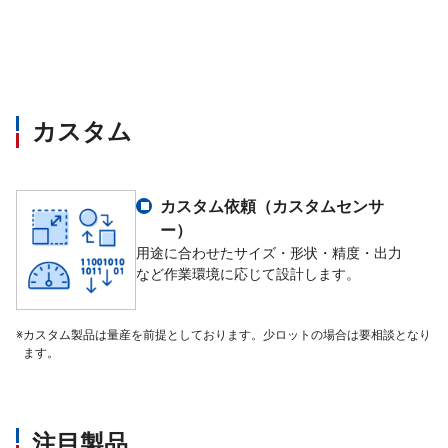
最大印加電圧
20 V
零バランス
±0.02 mV/V
カスタム
入力抵抗
350 Ω±3.5 Ω
出力抵抗
350 Ω±5 Ω
カスタム依頼（カスタムセンサ
ー）
絶縁抵抗
2,000 MΩ 以上(DC50 V)（ブリッジ～本体間
用途に合わせたサイズ・形状・精度・出力
など作業環境に応じて設計します。
温度補償範囲
－10 ℃～70 ℃
※
カスタム製品は量産を前提としております。少ロットの場合は要相談となり
ます。
許容温度範囲
－20 ℃～100 ℃
零点の温度影響
0.05 %R.O./10 ℃
注目製品