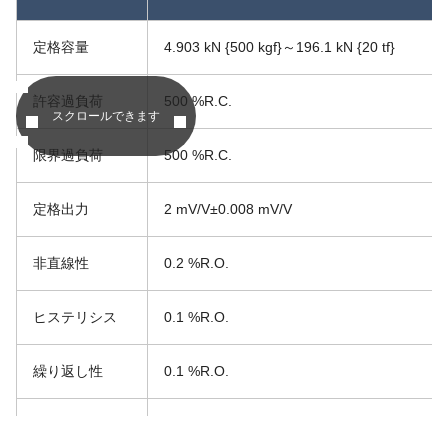
定格容量
4.903 kN {500 kgf}～196.1 kN {20 tf}
許容過負荷
500 %R.C.
スクロールできます
限界過負荷
500 %R.C.
定格出力
2 mV/V±0.008 mV/V
非直線性
0.2 %R.O.
ヒステリシス
0.1 %R.O.
繰り返し性
0.1 %R.O.
推奨印加電圧
12 V以下