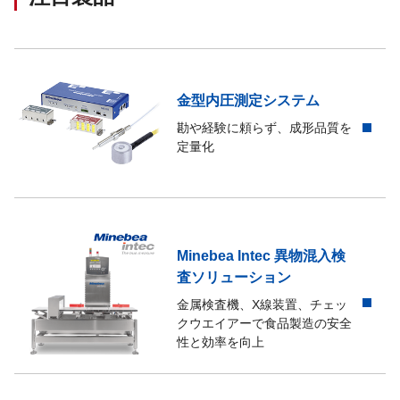
出力の温度影響
0.1 %LOAD/10 ℃
保護等級
IP64相当
金型内圧測定システム
起歪体の材質
合金鋼
勘や経験に頼らず、成形品質を
定量化
塗装
エポキシ樹脂塗装（マンセル 6GY3.5/2 半
疲労寿命
定格容量で1,000,000回
Minebea Intec 異物混入検
査ソリューション
金属検査機、X線装置、チェッ
クウエイアーで食品製造の安全
性と効率を向上