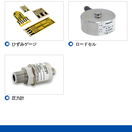
ひずみゲージ
ロードセル
圧力計