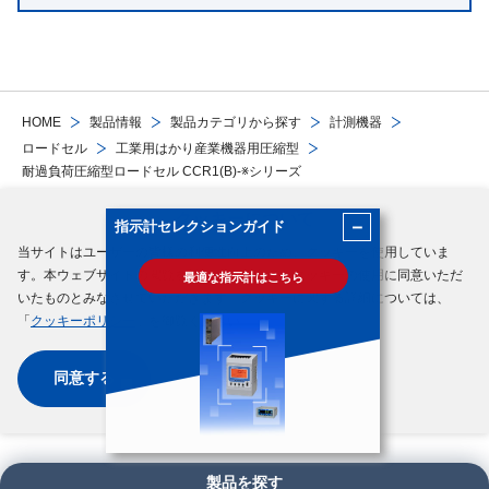
HOME
製品情報
製品カテゴリから探す
計測機器
ロードセル
工業用はかり産業機器用圧縮型
耐過負荷圧縮型ロードセル CCR1(B)-※シリーズ
クッキーについて
－
指示計セレクションガイド
Follow Us
当サイトはユーザーの皆様の利便性向上のため、クッキーを使用していま
す。本ウェブサイトの閲覧を続行した場合は、クッキーの使用に同意いただ
最適な指示計はこちら
サイトマップ
ご利用規約
個人情報の保護について
クッキーポリシー
いたものとみなさせていただきます。クッキーに関する詳細については、
「
クッキーポリシー
」を御覧ください。
ソーシャルメディアポリシー
同意する
Copyright © MinebeaMitsumi Inc. All rights reserved.​
製品を探す