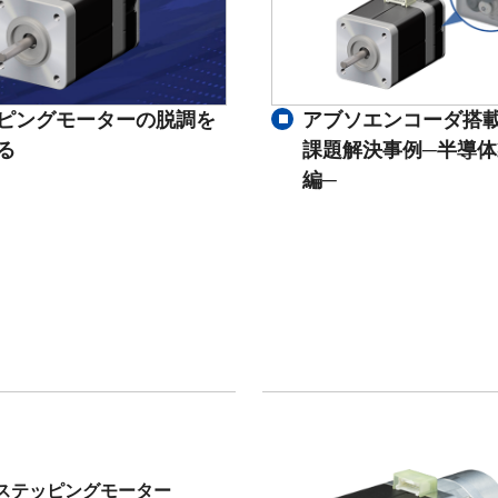
ピングモーターの脱調を
アブソエンコーダ搭
る
課題解決事例─半導
編─
ステッピングモーター