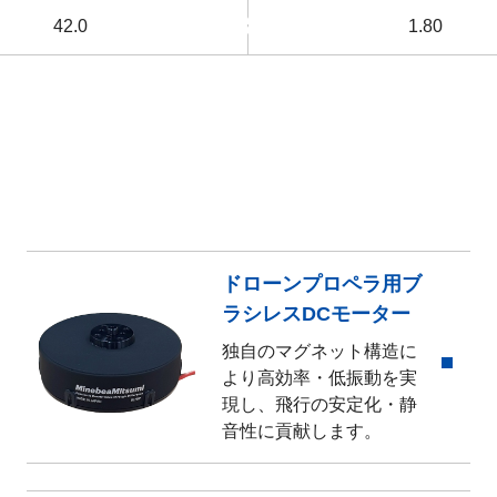
42.0
昇順
1.80
昇順
ドローンプロペラ用ブ
ラシレスDCモーター
独自のマグネット構造に
より高効率・低振動を実
現し、飛行の安定化・静
音性に貢献します。