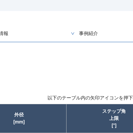
情報
事例紹介
以下のテーブル内の矢印アイコンを押下
ステップ角
外径
上限
[mm]
[°]