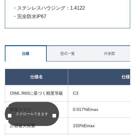
・ステンレスハウジング：1.4122
・完全防水IP67
仕様
型式一覧
外形図
仕様名
仕様内
OIML R60に基づく精度等級
C3
精度クラス
0.017%Emax
スクロールできます
許容最大荷重
150%Emax