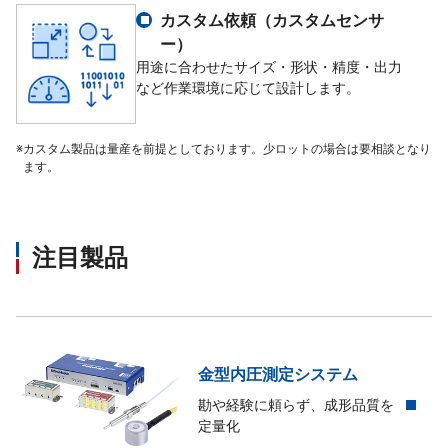
温度影響ゼロ
<0.013%Cn/10K
カスタム依頼（カスタムセンサ
ー）
温度影響スパン
<0.008%Cn/10K
用途に合わせたサイズ・形状・精度・出力
など作業環境に応じて設計します。
入力抵抗
350Ω～480Ω
※
カスタム製品は量産を前提としております。少ロットの場合は要相談となり
ます。
出力抵抗
355.88Ω～356.12Ω
絶縁抵抗
>5000×10⁶Ω
注目製品
印加電圧
4～24V
最大印可電圧
18
金型内圧測定システム
補償温度範囲
-10℃～+70℃
勘や経験に頼らず、成形品質を
定量化
許容温度範囲
-40℃～+70℃