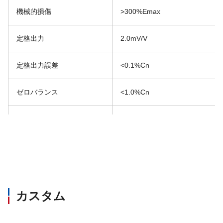
機械的損傷
>300%Emax
定格出力
2.0mV/V
定格出力誤差
<0.1%Cn
ゼロバランス
<1.0%Cn
再現性
<0.01%Cn
クリープ
<0.017%Cn
非直線性
<0.017%Cn
カスタム
ヒステリシス
<0.018%Cn