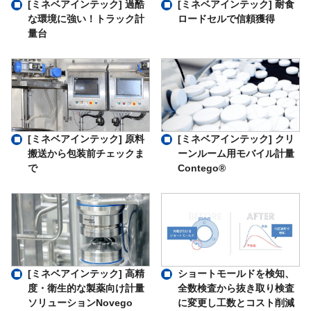
[ミネベアインテック] 過酷
[ミネベアインテック] 耐食
な環境に強い！トラック計
ロードセルで信頼獲得
量台
[ミネベアインテック] 原料
[ミネベアインテック] クリ
搬送から包装前チェックま
ーンルーム用モバイル計量
で
Contego®
ショートモールドを検知、
[ミネベアインテック] 高精
全数検査から抜き取り検査
度・衛生的な製薬向け計量
に変更し工数とコスト削減
ソリューションNovego