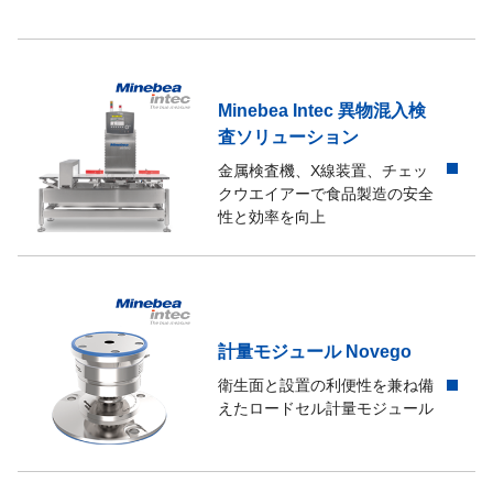
保管温度範囲
-50℃～+85℃
IP67/IEC529
Minebea Intec 異物混入検
保護等級
(水深1.5m 100ｈ）
査ソリューション
金属検査機、X線装置、チェッ
起歪体の材質
ハウジング:EN 1.4122(DIN 1744
クウエイアーで食品製造の安全
性と効率を向上
ポリエチレン、
ケーブル仕様
6芯シールドケーブル/長さ3m 直径5
印可電圧+青/-黒
計量モジュール Novego
結線仕様
出力信号+白/-赤
センシング+緑/-灰 シールド黄
衛生面と設置の利便性を兼ね備
えたロードセル計量モジュール
付属品
アース線1本/取扱説明書1部