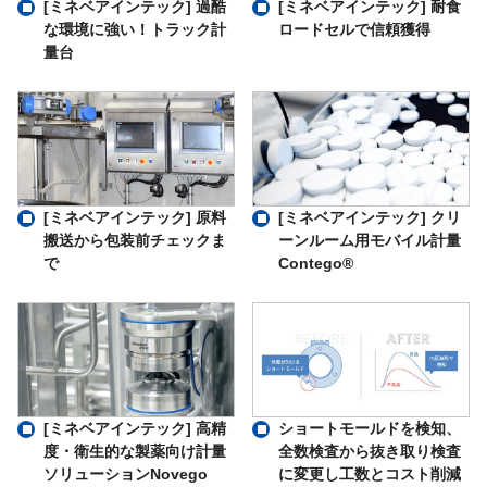
[ミネベアインテック] 過酷
[ミネベアインテック] 耐食
な環境に強い！トラック計
ロードセルで信頼獲得
量台
[ミネベアインテック] 原料
[ミネベアインテック] クリ
搬送から包装前チェックま
ーンルーム用モバイル計量
で
Contego®
ショートモールドを検知、
[ミネベアインテック] 高精
全数検査から抜き取り検査
度・衛生的な製薬向け計量
に変更し工数とコスト削減
ソリューションNovego