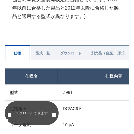
年以前に合格した製品と2012年以降に合格した製
品と適用する型式が異なります。)
仕様
型式一覧
ダウンロード
別売品（台座） 形式
仕様名
仕様内容
型式
Z961
定格電圧
DC/AC6.5
スクロールできます
リーク電流
10 μA