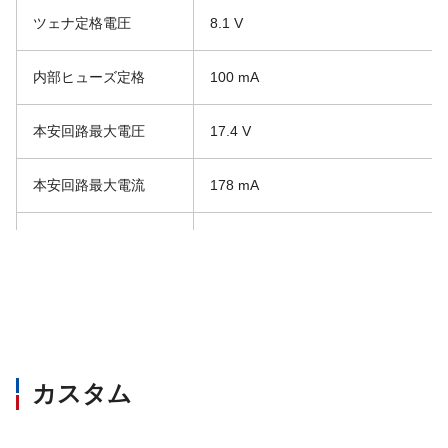
ツェナ定格電圧
8.1 V
内部ヒューズ定格
100 mA
本安回路最大電圧
17.4 V
本安回路最大電流
178 mA
最小電流制限抵抗値
98 Ω
動作温度湿度範囲
温度 －20 ℃～50℃、湿度 90 %RH
許容温度湿度範囲
温度 －40 ℃～80℃、湿度 95 %RH
カスタム
質量
約142 g