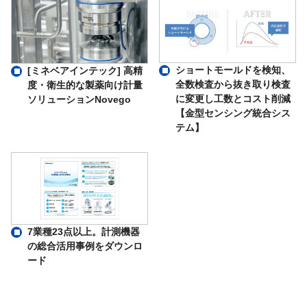
ショートモールドを検知、
[ミネベアインテック] 高精
全数検査から抜き取り検査
度・衛生的な製薬向け計量
に変更し工数とコスト削減
ソリューションNovego
【金型センシング統合シス
テム】
7業種23点以上。計測機器
の総合活用事例をダウンロ
ード