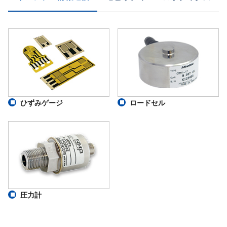
ひずみゲージ
ロードセル
圧力計