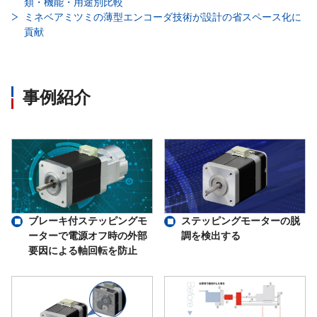
類・機能・用途別比較
ミネベアミツミの薄型エンコーダ技術が設計の省スペース化に
貢献
事例紹介
ブレーキ付ステッピングモ
ステッピングモーターの脱
ーターで電源オフ時の外部
調を検出する
要因による軸回転を防止