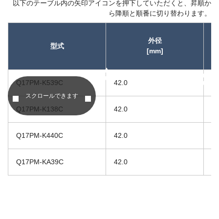
以下のテーブル内の矢印アイコンを押下していただくと、昇順か
ら降順と順番に切り替わります。
外径
型式
[mm]
昇順
昇順
Q17PM-K539C
42.0
38
スクロールできます
Q17PM-K138C
42.0
44
Q17PM-K440C
42.0
50
Q17PM-KA39C
42.0
62