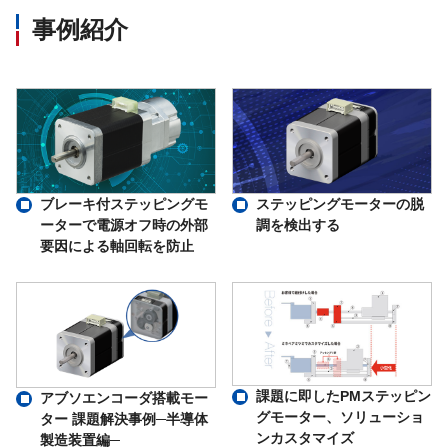
事例紹介
ブレーキ付ステッピングモ
ステッピングモーターの脱
ーターで電源オフ時の外部
調を検出する
要因による軸回転を防止
課題に即したPMステッピン
アブソエンコーダ搭載モー
グモーター、ソリューショ
ター 課題解決事例─半導体
ンカスタマイズ
製造装置編─