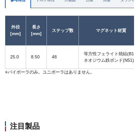
参考特性
トルク特性
外観図
仕様
用途
ダウンロー
外径
長さ
ステップ数
マグネット材質
[mm]
[mm]
等方性フェライト焼結(B13)
25.0
8.50
48
ネオジウム鉄ボンド(N51)
※バイポーラのみ。ユニポーラはありません。
注目製品