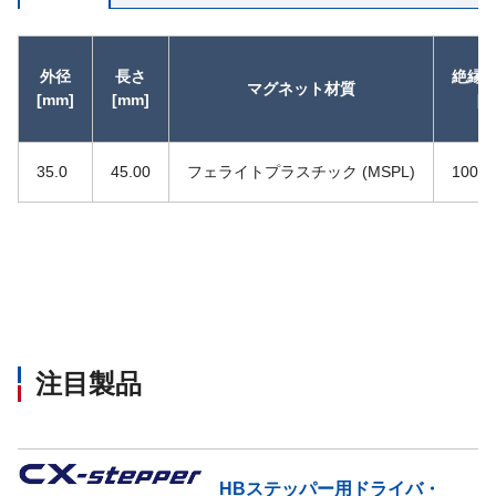
外径
長さ
絶縁抵
マグネット材質
[mm]
[mm]
[Ω
35.0
45.00
フェライトプラスチック (MSPL)
100
注目製品
HBステッパー用ドライバ・