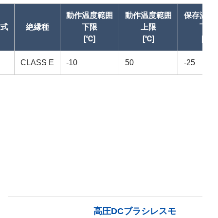
動作温度範囲
動作温度範囲
保存温度
方式
絶縁種
下限
上限
下限
[℃]
[℃]
[℃]
CLASS E
-10
50
-25
高圧DCブラシレスモ