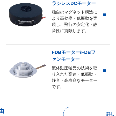
ラシレスDCモーター
独自のマグネット構造に
より高効率・低振動を実
現し、飛行の安定化・静
音性に貢献します。
FDBモーター/FDBフ
ァンモーター
流体動圧軸受の技術を取
り入れた高速・低振動・
静音・高寿命なモーター
です。
由
詳し