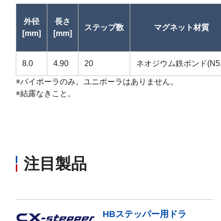
外径
長さ
ステップ数
マグネット材質
[mm]
[mm]
8.0
4.90
20
ネオジウム鉄ボンド(N51
※バイポーラのみ。ユニポーラはありません。
※結露なきこと。
注目製品
HBステッパー用ドラ