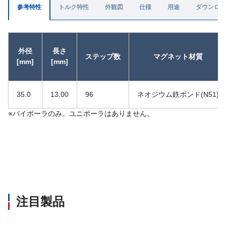
参考特性
トルク特性
外観図
仕様
用途
ダウンロー
外径
長さ
ステップ数
マグネット材質
[mm]
[mm]
35.0
13.00
96
ネオジウム鉄ボンド(N51)
※バイポーラのみ。ユニポーラはありません。
注目製品