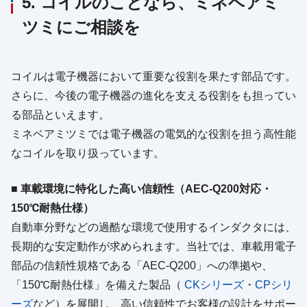
5. コイルのことなら、ミネベアミ
ツミにご相談を
コイルは電子機器において重要な役割を果たす部品です。
さらに、今後の電子機器の進化を支える役割をも担ってい
る部品といえます。
ミネベアミツミでは電子機器の電気的な役割を担う高性能
なコイルを取り扱っています。
■ 車載環境に特化した高い信頼性（AEC-Q200対応・
150℃耐熱仕様）
自動車分野などの過酷な環境で使用するインダクタには、
長期的な安定動作が求められます。当社では、車載用電子
部品の信頼性規格である「AEC-Q200」への準拠や、
「150℃耐熱仕様」を備えた製品（
CKシリーズ
・
CPシリ
ーズ
など）を展開し、高い信頼性でお客様の設計をサポー