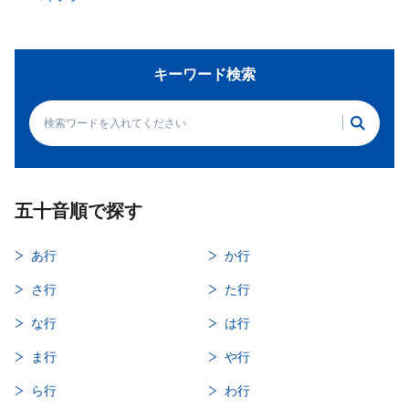
キーワード検索
五十音順で探す
あ行
か行
さ行
た行
な行
は行
ま行
や行
ら行
わ行